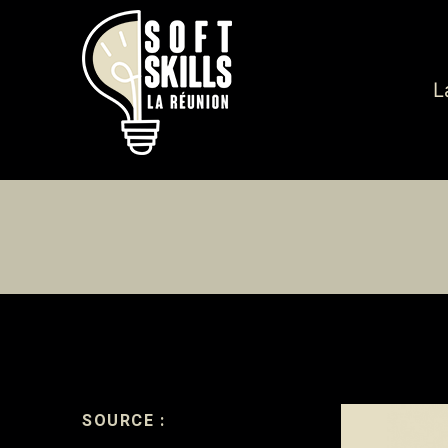
L
SOURCE :