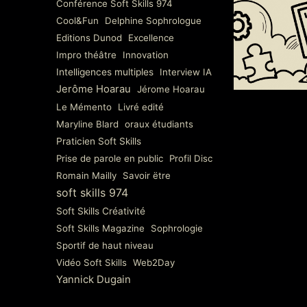
Conférence Soft Skills 974
Cool&Fun
Delphine Sophrologue
Editions Dunod
Excellence
Impro théâtre
Innovation
Intelligences multiples
Interview IA
Jerôme Hoarau
Jérome Hoarau
Le Mémento
Livré edité
Maryline Blard
oraux étudiants
Praticien Soft Skills
Prise de parole en public
Profil Disc
Romain Mailly
Savoir ëtre
soft skills 974
Soft Skills Créativité
Soft Skills Magazine
Sophrologie
Sportif de haut niveau
Vidéo Soft Skills
Web2Day
Yannick Dugain