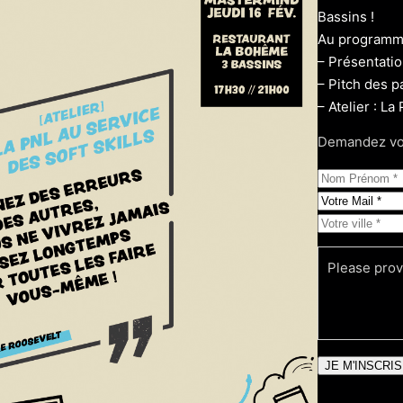
Bassins !
Au programm
– Présentati
– Pitch des p
– Atelier : La
Demandez votr
Please prov